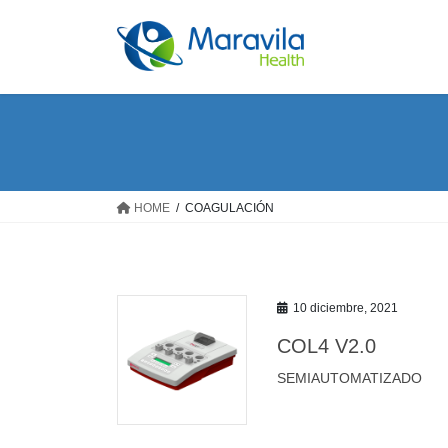
Saltar
Saltar
al
a
contenido
la
navegación
HOME
COAGULACIÓN
10 diciembre, 2021
COL4 V2.0
SEMIAUTOMATIZADO