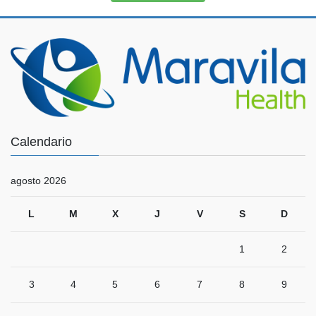
Calendario
agosto 2026
L
M
X
J
V
S
D
1
2
3
4
5
6
7
8
9