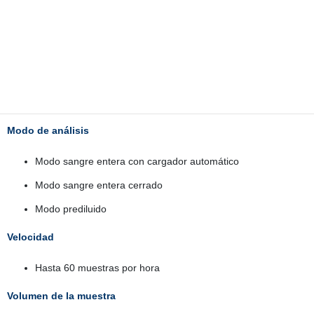
24 parámetros: WBC, Neu#, Lym#, Mid#,
Neu%, Lym%, Mid%, RBC, HGB, HCT, MCV,
MCH, MCHC, RDW-SD, RDW-CV, PLT, MPV,
PDW-SD, PDW-CV, PCT, P-LCR, P-LCC, NLR, PLR
3 histogramas (WBC, RBC, PLT
Modo de análisis
Modo sangre entera con cargador automático
Modo sangre entera cerrado
Modo prediluido
Velocidad
Hasta 60 muestras por hora
Volumen de la muestra