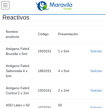
Reactivos
Nombre
Código
Presentación
producto
Antígeno Febril.
1503151
1 x 5ml
Solicitar
Brucella x 5ml
AntIgeno Febril.
Salmonela 4 x
1863151
4 x 5ml
Solicitar
5ml
Antígeno Febril.
1933151
2 x 2ml
Solicitar
Control 2 x 2ml
ASO Látex x 50
50
1073151
Solicitar