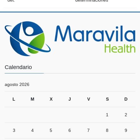
det.
determinaciones
Calendario
agosto 2026
L
M
X
J
V
S
D
1
2
3
4
5
6
7
8
9