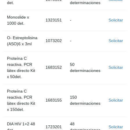
det.
determinaciones
Monoslide x
1323151
-
Solicitar
1000 det.
O- Estreptolisina
1073202
-
Solicitar
(ASO)6 x 3ml
Proteína C
reactiva. PCR
50
1683152
Solicitar
látex directo Kit
determinaciones
x 50det.
Proteína C
reactiva. PCR
150
1683155
Solicitar
látex directo Kit
determinaciones
x 150det.
DIA HIV 1+2 48
48
1723201
Solicitar