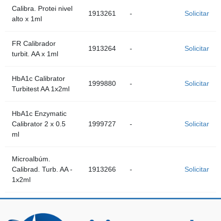
Calibra. Protei nivel
1913261
-
Solicitar
alto x 1ml
FR Calibrador
1913264
-
Solicitar
turbit. AA x 1ml
HbA1c Calibrator
1999880
-
Solicitar
Turbitest AA 1x2ml
HbA1c Enzymatic
Calibrator 2 x 0.5
1999727
-
Solicitar
ml
Microalbúm.
Calibrad. Turb. AA -
1913266
-
Solicitar
1x2ml