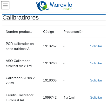
Calibradrores
Nombre producto
Código
Presentación
PCR calibrador en
1913267
-
Solicitar
serie turbitest A
ASO Calibrador
1913263
-
Solicitar
turbitest AA x 1ml
Calibrador A Plus 2
1918005
-
Solicitar
x 3ml
Ferritin Calibrador
1999742
4 x 1ml
Solicitar
Turbitest AA