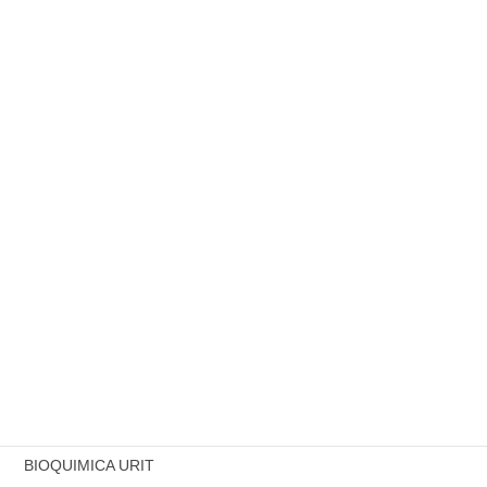
10 diciembre, 2021
Sistema HemoCue Hb 201+
10 diciembre, 2021
COUNTER 31AL
10 diciembre, 2021
COL4 V2.0
10 diciembre, 2021
Categoría
BIOQUIMICA URIT