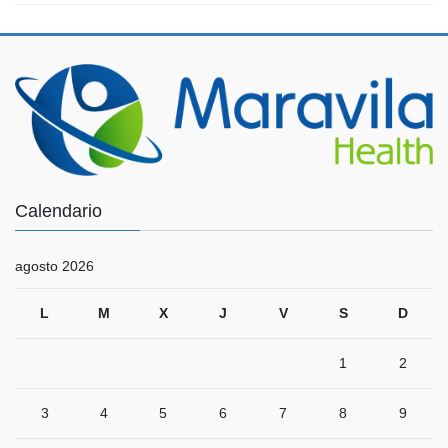
Calendario
agosto 2026
L
M
X
J
V
S
D
1
2
3
4
5
6
7
8
9